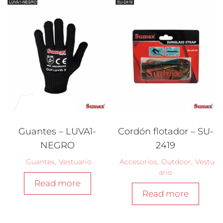
Guantes – LUVA1-
Cordón flotador – SU-
NEGRO
2419
Guantes
,
Vestuario
Accesorios
,
Outdoor
,
Vestu
ario
Read more
Read more