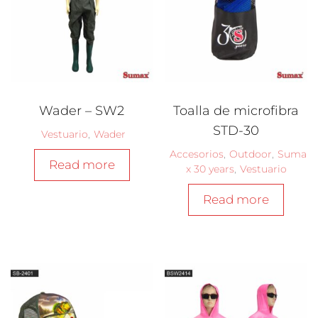
Wader – SW2
Toalla de microfibra
STD-30
Vestuario
,
Wader
Accesorios
,
Outdoor
,
Suma
Read more
x 30 years
,
Vestuario
Read more