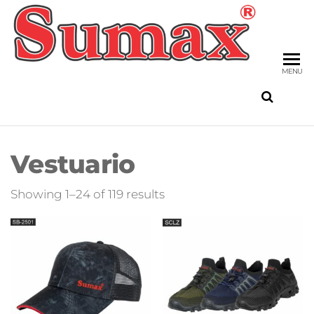
Skip
to
SU
the
FIS
content
MENU
Vestuario
Sorted
Showing 1–24 of 119 results
by
latest