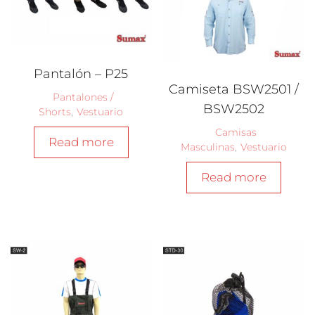
Pantalón – P25
Camiseta BSW2501 /
Pantalones /
BSW2502
Shorts
,
Vestuario
Camisas
Read more
Masculinas
,
Vestuario
Read more