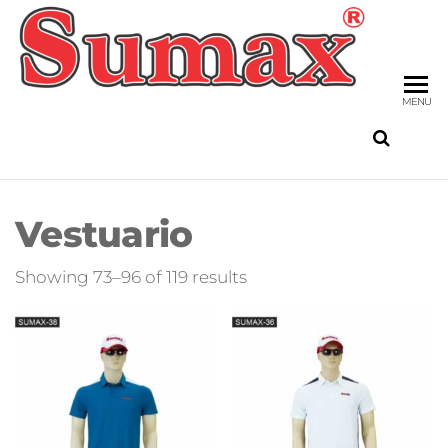
Skip
to
SU
the
FIS
content
MENU
Vestuario
Sorted
Showing 73–96 of 119 results
by
latest