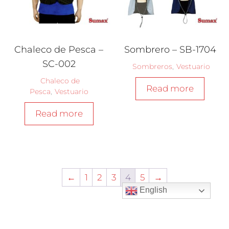
Chaleco de Pesca –
Sombrero – SB-1704
SC-002
Sombreros
,
Vestuario
Chaleco de
Read more
Pesca
,
Vestuario
Read more
←
1
2
3
4
5
→
English
Copyright @ SumaxFishing © 2025