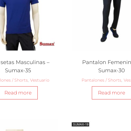
setas Masculinas –
Pantalon Femenin
Sumax-35
Sumax-30
lones / Shorts
,
Vestuario
Pantalones / Shorts
,
Ves
Read more
Read more