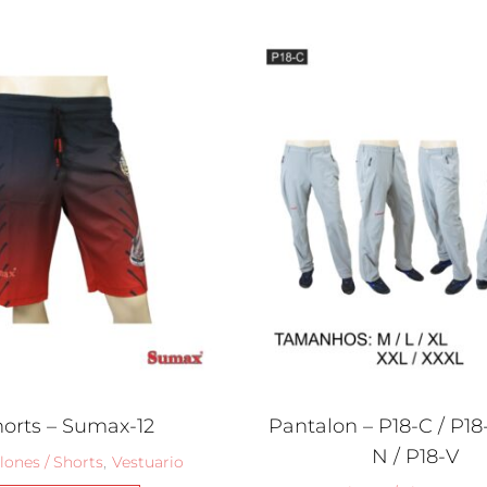
orts – Sumax-12
Pantalon – P18-C / P18-
N / P18-V
lones / Shorts
,
Vestuario