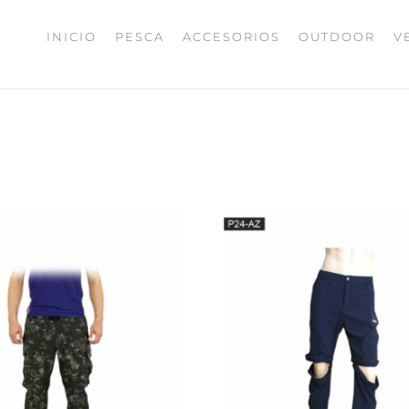
INICIO
PESCA
ACCESORIOS
OUTDOOR
V
UMAX
ISHING