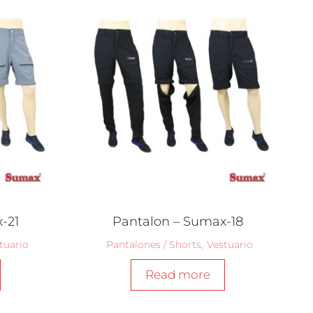
-21
Pantalon – Sumax-18
tuario
Pantalones / Shorts
,
Vestuario
Read more