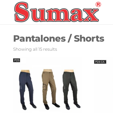
Skip
to
S
the
F
content
Pantalones / Shorts
Sorted
Showing all 15 results
by
latest