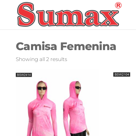
Skip
to
S
the
F
content
Camisa Femenina
Sorted
Showing all 2 results
by
latest