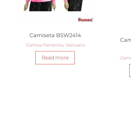
Camiseta BSW2414
Cam
Camisa Femenina
,
Vestuario
Read more
Cami