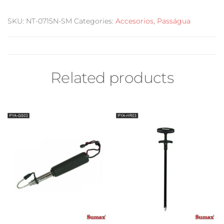
SKU:
NT-0715N-SM
Categories:
Accesorios
,
Passágua
Related products