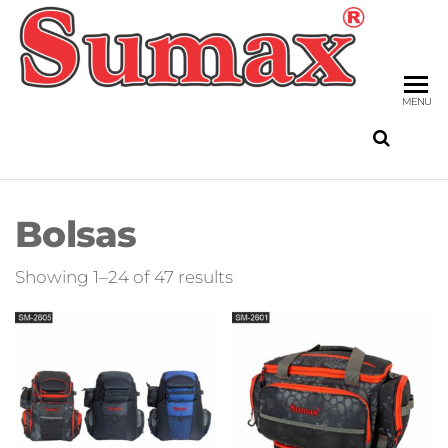
Skip
to
SU
the
FIS
content
MENU
Bolsas
Sorted
Showing 1–24 of 47 results
by
latest