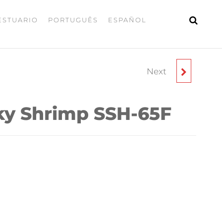
ESTUARIO
PORTUGUÊS
ESPAÑOL
Next
CAJA DE PESCA - LB-
2511
nky Shrimp SSH-65F