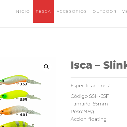
INICIO
PESCA
ACCESORIOS
OUTDOOR
V
UMAX
ISHING
Isca – Sli
Especificaciones:
Código SSH-65F
Tamaño: 65mm
Peso: 9.9g
Acción: floating