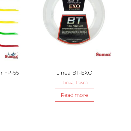
r FP-55
Linea BT-EXO
Linea
,
Pesca
Read more